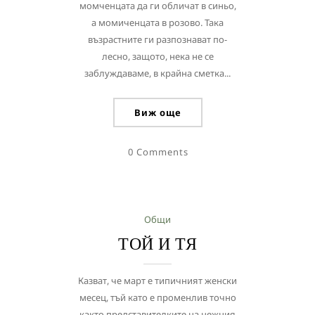
момченцата да ги обличат в синьо,
а момиченцата в розово. Така
възрастните ги разпознават по-
лесно, защото, нека не се
заблуждаваме, в крайна сметка...
Виж още
0 Comments
Общи
ТОЙ И ТЯ
Казват, че март е типичният женски
месец, тъй като е променлив точно
както представителките на нежния