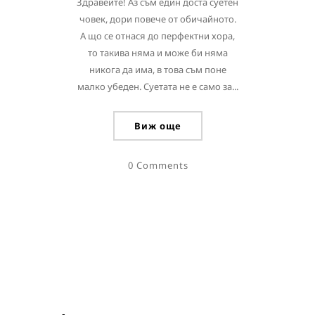
Здравейте! Аз съм един доста суетен
човек, дори повече от обичайното.
А що се отнася до перфектни хора,
то такива няма и може би няма
никога да има, в това съм поне
малко убеден. Суетата не е само за...
Виж още
0 Comments