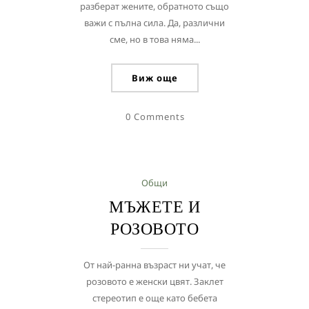
разберат жените, обратното също
важи с пълна сила. Да, различни
сме, но в това няма...
Виж още
0 Comments
Общи
МЪЖЕТЕ И
РОЗОВОТО
От най-ранна възраст ни учат, че
розовото е женски цвят. Заклет
стереотип е още като бебета