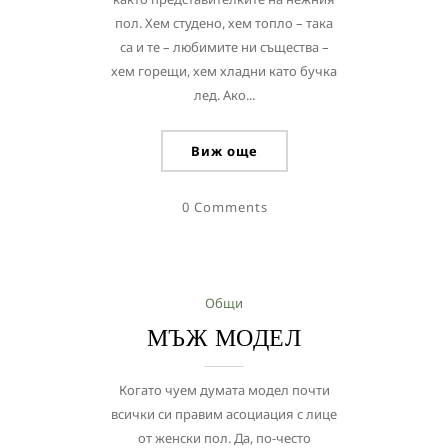
пол. Хем студено, хем топло – така
са и те – любимите ни същества –
хем горещи, хем хладни като бучка
лед. Ако...
Виж още
0 Comments
Общи
МЪЖ МОДЕЛ
Когато чуем думата модел почти
всички си правим асоциация с лице
от женски пол. Да, по-често