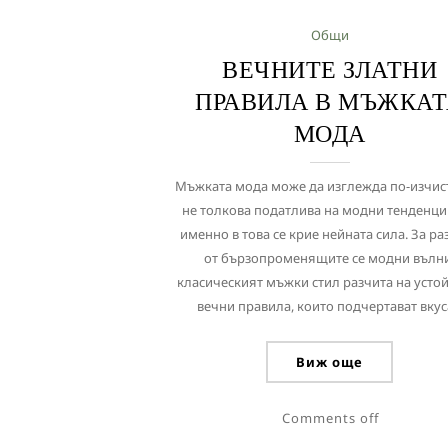
Общи
ВЕЧНИТЕ ЗЛАТНИ
ПРАВИЛА В МЪЖКА
МОДА
Мъжката мода може да изглежда по-изчис
не толкова податлива на модни тенденци
именно в това се крие нейната сила. За ра
от бързопроменящите се модни вълни
класическият мъжки стил разчита на усто
вечни правила, които подчертават вкуса
Виж още
Comments off