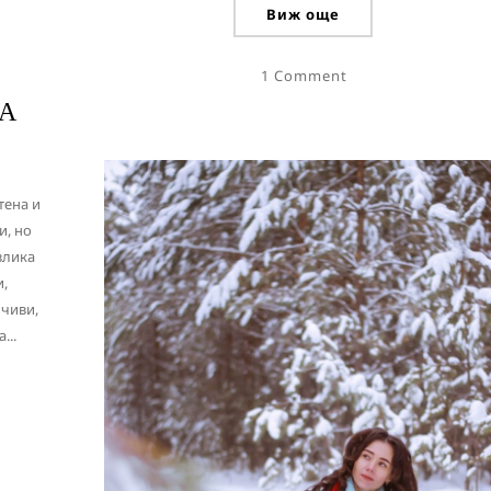
Виж още
1 Comment
ТА
тена и
и, но
злика
,
йчиви,
...