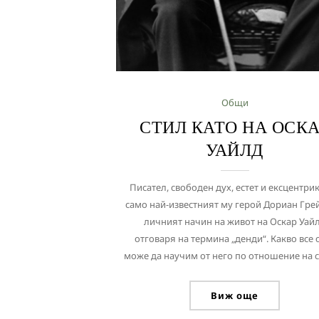
Общи
СТИЛ КАТО НА ОСК
УАЙЛД
Писател, свободен дух, естет и ексцентрик
само най-известният му герой Дориан Грей
личният начин на живот на Оскар Уай
отговаря на термина „денди“. Какво все
може да научим от него по отношение на ст
Виж още