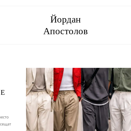
Йордан
Апостолов
 Е
често
усещат