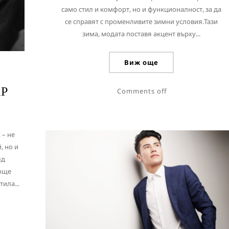
само стил и комфорт, но и функционалност, за да
се справят с променливите зимни условия.Тази
зима, модата поставя акцент върху...
Виж още
АР
Comments off
 – не
, но и
лд
 още
ила...