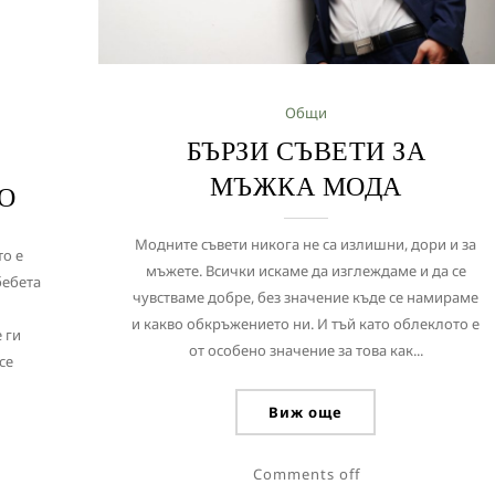
Общи
БЪРЗИ СЪВЕТИ ЗА
МЪЖКА МОДА
О
Модните съвети никога не са излишни, дори и за
то е
мъжете. Всички искаме да изглеждаме и да се
бебета
чувстваме добре, без значение къде се намираме
и какво обкръжението ни. И тъй като облеклото е
 ги
от особено значение за това как...
се
Виж още
Comments off