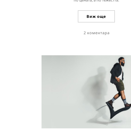
по цената, а по тежестта.
Виж още
2 коментара