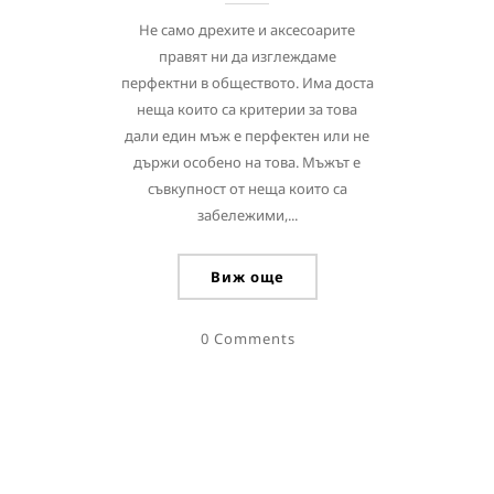
Не само дрехите и аксесоарите
правят ни да изглеждаме
перфектни в обществото. Има доста
неща които са критерии за това
дали един мъж е перфектен или не
държи особено на това. Мъжът е
съвкупност от неща които са
забележими,...
Виж още
0 Comments