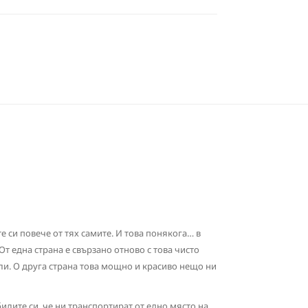
е си повече от тях самите. И това понякога… в
т една страна е свързано отново с това чисто
ли. О друга страна това мощно и красиво нещо ни
илите си, че ни транспортират от едно място на