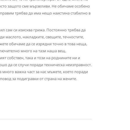
росто защото сме мързеливи. Не обичаме особено
направим трябва да има нещо наистина стабилно в
ил сам си изисква грижа. Постоянно трябва да
ди маслото, накладките, свещите, течностите,
жете обичаме да се изрядни точно в това неща,
лючително много на тази наша вещ.
ят собствен, така и този на роднините ни и
лошо да се случи поради техническа неизправност.
а много важна част за нас мъжете, което поради
повод за подигравки от страна на жените.