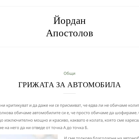
Йордан
Апостолов
Общи
ГРИЖАТА ЗА АВТОМОБИЛА
ни критикуват и да даже ни се присмиват, че едва ли не обичаме колит
толкова обичаме автомобилите си е, че просто обичаме да шофираме. О
що изключително мощно и красиво, каквато е колата, която сме хареса
на него да ни отведе от точка А до точка Б.
И сме толкова благодарни на автомоб