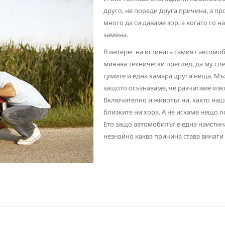
друго, не поради друга причина, а п
много да си даваме зор, а когато го 
замяна.
В интерес на истината самият автомоб
минава технически преглед, да му сле
гумите и една камара други неща. Мъ
защото осъзнаваме, че разчитаме изк
Включително и животът ни, както наши
близките ни хора. А не искаме нещо 
Ето защо автомобилът е една наистин
незнайно каква причина става винаги 