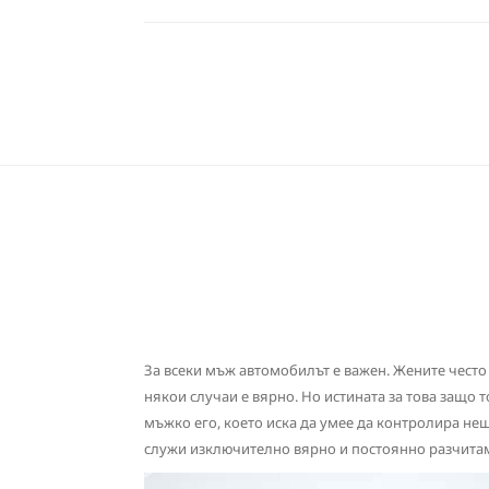
За всеки мъж автомобилът е важен. Жените често 
някои случаи е вярно. Но истината за това защо 
мъжко его, което иска да умее да контролира не
служи изключително вярно и постоянно разчитаме 