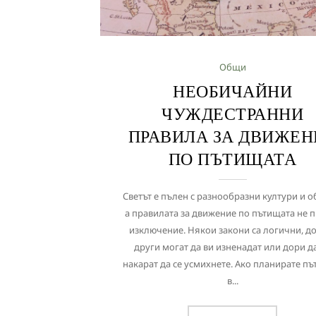
Общи
НЕОБИЧАЙНИ
ЧУЖДЕСТРАННИ
ПРАВИЛА ЗА ДВИЖЕН
ПО ПЪТИЩАТА
Светът е пълен с разнообразни култури и о
а правилата за движение по пътищата не 
изключение. Някои закони са логични, д
други могат да ви изненадат или дори д
накарат да се усмихнете. Ако планирате пъ
в...