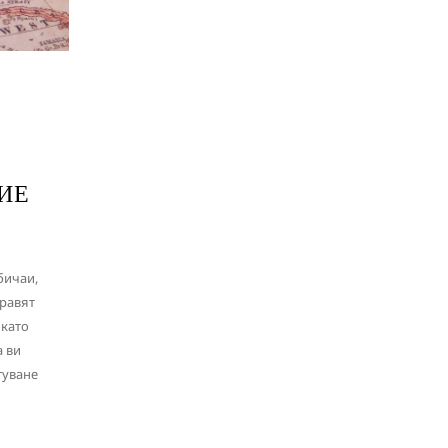
ИЕ
бичаи,
правят
окато
а ви
туване