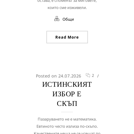
остава, е споменът за миговете,
които сме изживели.
Общи
Read More
2
Posted on 24.07.2026
/
ИСТИНСКИЯТ
ИЗБОР Е
СКЪП
Пазаруването не е математика.
Евтиното често излиза по-скъпо.
Качествените неща не се усещат по