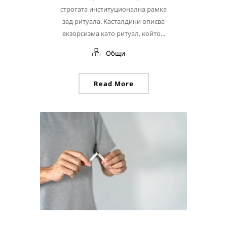
строгата институционална рамка
зад ритуала. Касталдини описва
екзорсизма като ритуал, който...
Общи
Read More