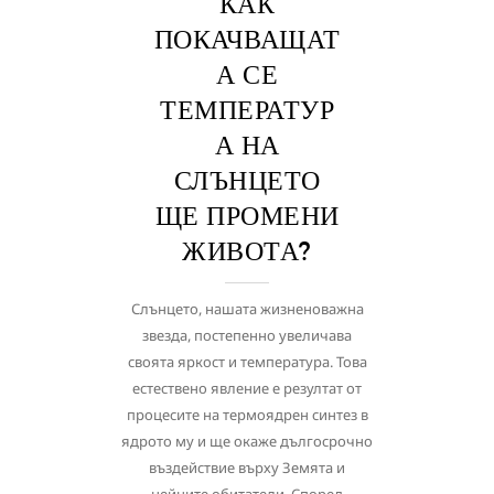
КАК
ПОКАЧВАЩАТ
А СЕ
ТЕМПЕРАТУР
А НА
СЛЪНЦЕТО
ЩЕ ПРОМЕНИ
ЖИВОТА?
Слънцето, нашата жизненоважна
звезда, постепенно увеличава
своята яркост и температура. Това
естествено явление е резултат от
процесите на термоядрен синтез в
ядрото му и ще окаже дългосрочно
въздействие върху Земята и
нейните обитатели. Според