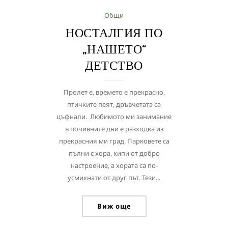
Общи
НОСТАЛГИЯ ПО
„НАШЕТО“
ДЕТСТВО
Пролет е, времето е прекрасно,
птичките пеят, дръвчетата са
цъфнали. Любимото ми занимание
в почивните дни е разходка из
прекрасния ми град. Парковете са
пълни с хора, кипи от добро
настроение, а хората са по-
усмихнати от друг път. Тези...
Виж още