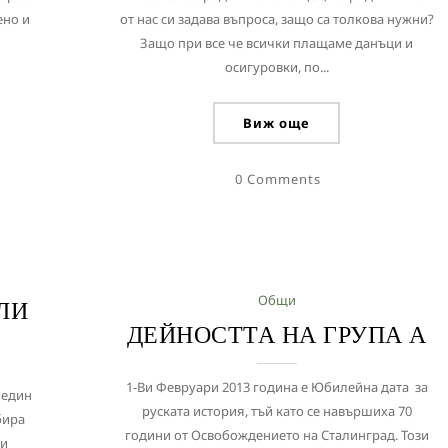
ено и
от нас си задава въпроса, защо са толкова нужни?
Защо при все че всички плащаме данъци и
осигуровки, по...
Виж още
0 Comments
Общи
ЛИ
ДЕЙНОСТТА НА ГРУПА А
1-Ви Февруари 2013 година е Юбилейна дата за
 един
руската история, тъй като се навършиха 70
бира
години от Освобождението на Сталинград. Този
ки