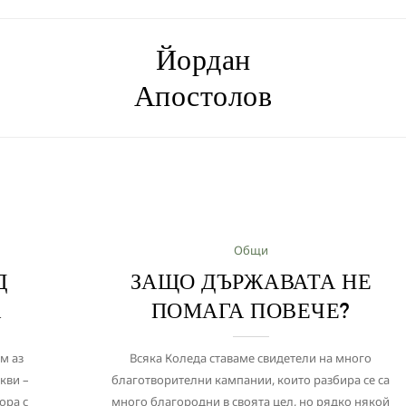
Йордан
Апостолов
Общи
Д
ЗАЩО ДЪРЖАВАТА НЕ
А
ПОМАГА ПОВЕЧЕ?
м аз
Всяка Коледа ставаме свидетели на много
кви –
благотворителни кампании, които разбира се са
ора с
много благородни в своята цел, но рядко някой