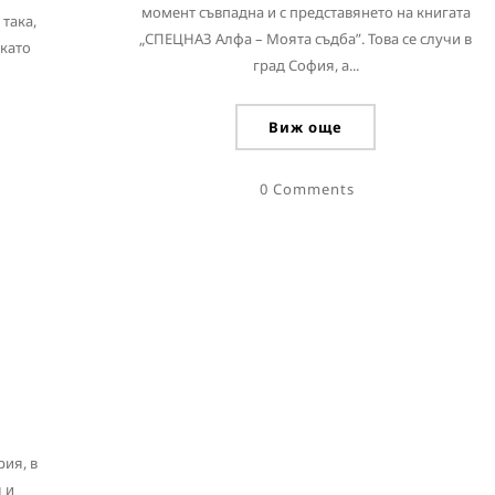
момент съвпадна и с представянето на книгата
 така,
„СПЕЦНАЗ Алфа – Моята съдба”. Това се случи в
 като
град София, а...
Виж още
0 Comments
рия, в
 и