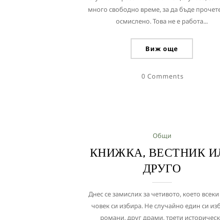
много свободно време, за да бъде прочет
осмислено. Това не е работа...
Виж още
0 Comments
Общи
КНИЖКА, ВЕСТНИК И
ДРУГО
Днес се замислих за четивото, което всеки
човек си избира. Не случайно един си из
романи, друг драми, трети историчес