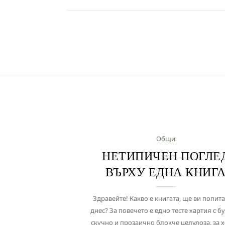
Общи
НЕТИПИЧЕН ПОГЛЕ
ВЪРХУ ЕДНА КНИГ
Здравейте! Какво е книгата, ще ви попита
днес? За повечето е едно тесте хартия с бу
скучно и прозаично блокче целулоза, за х