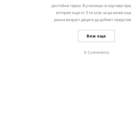
достойни герои. В училище се изучава пр
история още от 3-ти клас за да може ощ
ранна възраст децата да добият представа
Виж още
0 Comments