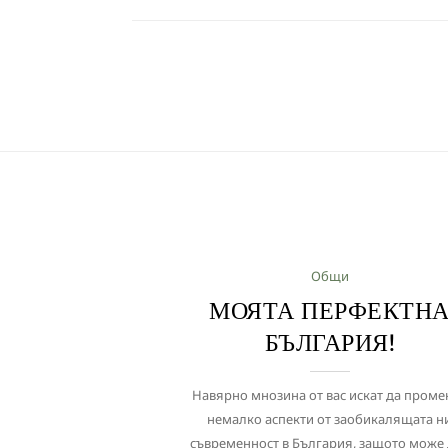
Общи
МОЯТА ПЕРФЕКТН
БЪЛГАРИЯ!
Навярно мнозина от вас искат да проме
немалко аспекти от заобикалящата н
съвременност в България, защото може 