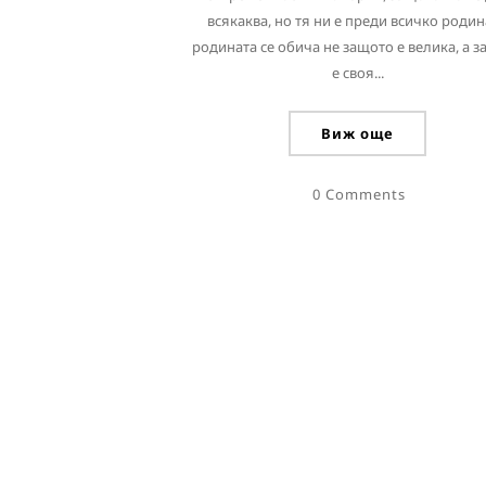
всякаква, но тя ни е преди всичко родин
родината се обича не защото е велика, а 
е своя...
Виж още
0 Comments