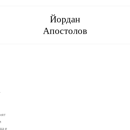
Йордан
Апостолов
А
нят
и
да е