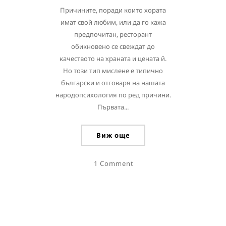
Причините, поради които хората
имат свой любим, или да го кажа
предпочитан, ресторант
обикновено се свеждат до
качеството на храната и цената й.
Но този тип мислене е типично
български и отговаря на нашата
народопсихология по ред причини.
Първата...
Виж още
1 Comment