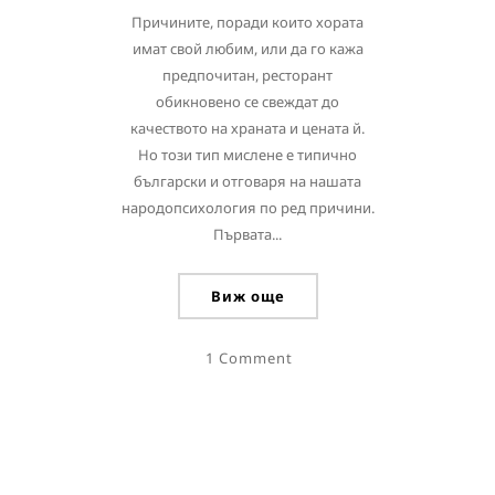
Причините, поради които хората
имат свой любим, или да го кажа
предпочитан, ресторант
обикновено се свеждат до
качеството на храната и цената й.
Но този тип мислене е типично
български и отговаря на нашата
народопсихология по ред причини.
Първата...
Виж още
1 Comment