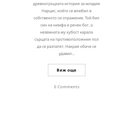
древногръцката история за младия
Нарцис, който се влюбил в
собственото си отражение. Той бил
син на нимфа и речен бог, а
неземната му хубост карала
сърцата на противоположния пол
да се разтапят. Накрая обаче се
удавил...
Виж още
0 Comments