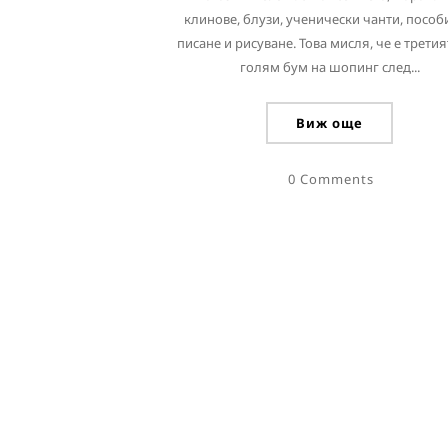
клинове, блузи, ученически чанти, пособ
писане и рисуване. Това мисля, че е третия
голям бум на шопинг след...
Виж още
0 Comments