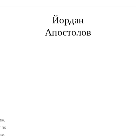
Йордан
Апостолов
ен,
т по
ки,