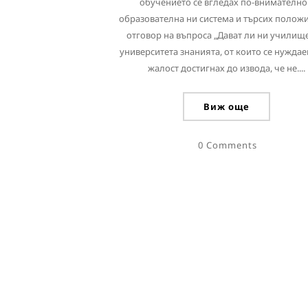
обучението се вгледах по-внимателно
образователна ни система и търсих полож
отговор на въпроса „Дават ли ни училищ
университета знанията, от които се нуждае
жалост достигнах до извода, че не....
Виж още
0 Comments