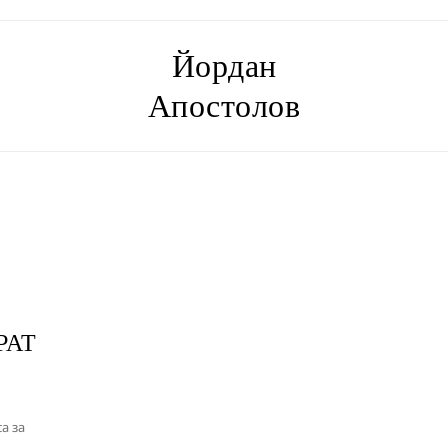
Йордан
Апостолов
РАТ
а за