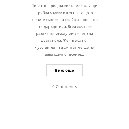
Това е въпрос, на който май май ще
трябва мъжки отговор, защото
жените съвсем ни смайват понякога
с подаръците си. Всеизвестна е
разликата между мисленето на
двата пола. Жените са по-
чувствителни и смятат, че ще ни
завладеят с техните...
Виж още
0 Comments