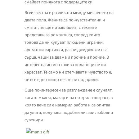
смайват понякога с подаръците си.
Всеизвестна е разликата между мисленето на
двата пола. Жените са по-чувствителни и
смятат, че ще ни завладеят с техните
представи за романтика, според които
трябва да ни купуват плюшени играчки,
ароматни картички, разни джиджявки със
сърца, чаши за двама и прочие и прочие. В
интерес на истина такива подаръци не ни
харесват. Те само ни отегчават и чувството е,
че все едно нищо не сте ни подарили.
Още по-интересен за разглеждане е случаят,
когато мъжът, макар и на по-зряла възраст, в
която вече си е намерил работа и се опитва
да уляга, получава подобни лигави любовни
сувенири.