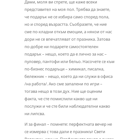
Дами, моля ви спрете, ще каже всеки
представител на моя пол. Трябва да знаете,
че подарък не се избира само според пола,
но и според възрастта. Съобразете, че ние
сме по-хладни откъм емоции, а някои от нас
дори не се впечатляват от празника. Затова
по-добре ни подарете самостоятелен
подарък – нещо, което да е лично за нас –
пуловер, пантофи или бельо. Насочете се към
по-бизнес подаръци – химикал, писалка,
бележник – нещо, което да ни служи в офиса
/на работа/. Ако сме запалени по игри –
тогава нещо в този дух. Ние ще оценим
факта, че сте помислили какво ще ни
послужи и че сте били наблюдателни какво
ни липсва.
И за финал – помнете: перфектната вечер не
се измерва с това дали е празникът Свети