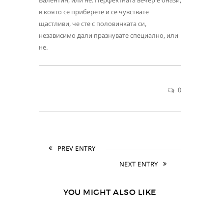
Валентин, или не. Перфектната вечер е онази,
в която се приберете и се чувствате
щастливи, че сте с половинката си,
независимо дали празнувате специално, или
не.
0
PREV ENTRY
NEXT ENTRY
YOU MIGHT ALSO LIKE