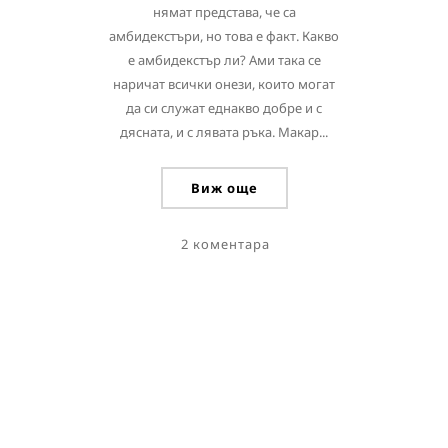
нямат представа, че са
амбидекстъри, но това е факт. Какво
е амбидекстър ли? Ами така се
наричат всички онези, които могат
да си служат еднакво добре и с
дясната, и с лявата ръка. Макар...
Виж още
2 коментара