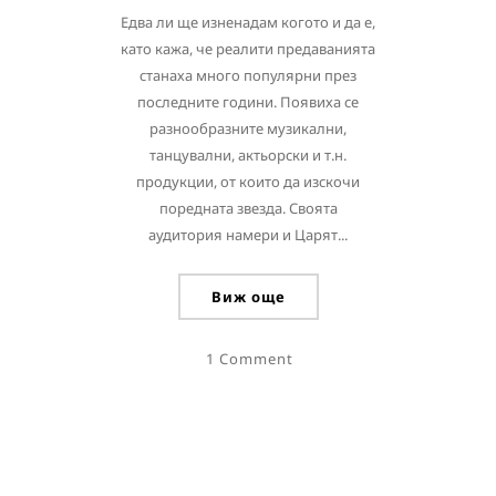
Едва ли ще изненадам когото и да е,
като кажа, че реалити предаванията
станаха много популярни през
последните години. Появиха се
разнообразните музикални,
танцувални, актьорски и т.н.
продукции, от които да изскочи
поредната звезда. Своята
аудитория намери и Царят...
Виж още
1 Comment