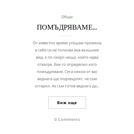
Общи
ПОМЪДРЯВАМЕ…
От известно време усещам промяна
в себе си не толкова във външния
вид, а по-скоро нещо, което идва
отвътре. Бих го определил като
помъдряване. Сега някои от вас
веднага ще подхвърлят, че съм
остарял. Аз съм готов веднага да...
Виж още
0 Comments