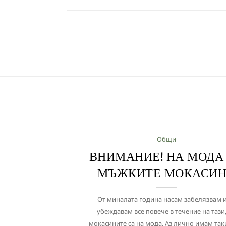
Общи
ВНИМАНИЕ! НА МОДА
МЪЖКИТЕ МОКАСИ
От миналата година насам забелязвам и
убеждавам все повече в течение на тази,
мокасините са на мода. Аз лично имам так