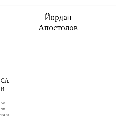
Йордан
Апостолов
 СА
НИ
 се
 че
ива от