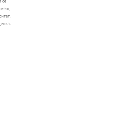
 се
емеш,
ситет,
енка.