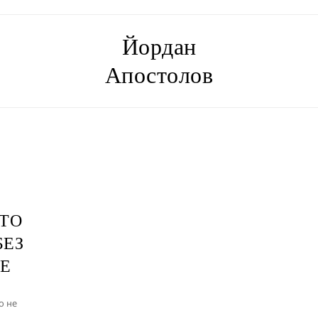
Йордан
Апостолов
ИТО
БЕЗ
ИЕ
о не