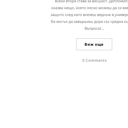
всеки втори става за висшист. Дипломата
оказва нещо, което лесно можеш да си вз
защото след като влезеш веднъж в универ
би могъл да завършиш дори със средна оц
Въпросът...
Виж още
0 Comments