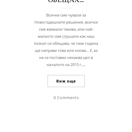
Всички сме чували за
Новогодишните решения, всички
сме взимали такива, или най-
малкото сме слушали как наш
познат си обещава, че тази година
ще направи това или онова… Е, аз
не си поставих някаква цел в
началото на 2015 г.,...
Виж още
0 Comments