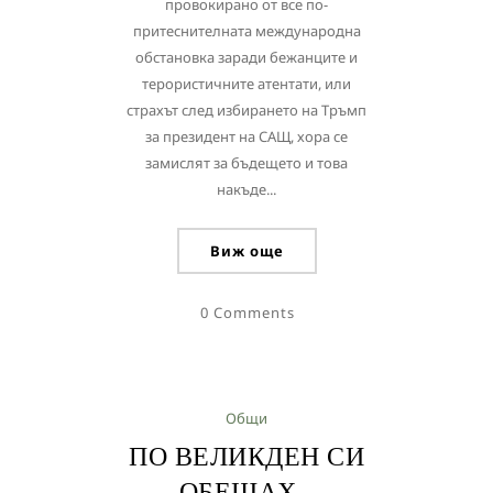
провокирано от все по-
притеснителната международна
обстановка заради бежанците и
терористичните атентати, или
страхът след избирането на Тръмп
за президент на САЩ, хора се
замислят за бъдещето и това
накъде...
Виж още
0 Comments
Общи
ПО ВЕЛИКДЕН СИ
ОБЕЩАХ…