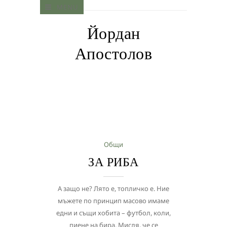
MENU
Йордан
Апостолов
Общи
ЗА РИБА
А защо не? Лято е, топличко е. Ние
мъжете по принцип масово имаме
едни и същи хобита – футбол, коли,
пиене на бира. Мисля, че се