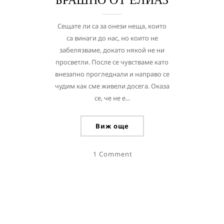
Сещате ли са за онези неща, които
са винаги до нас, но които не
забелязваме, докато някой не ни
просветли. После се чувстваме като
внезапно прогледнали и направо се
чудим как сме живели досега. Оказа
се, че не е...
Виж още
1 Comment