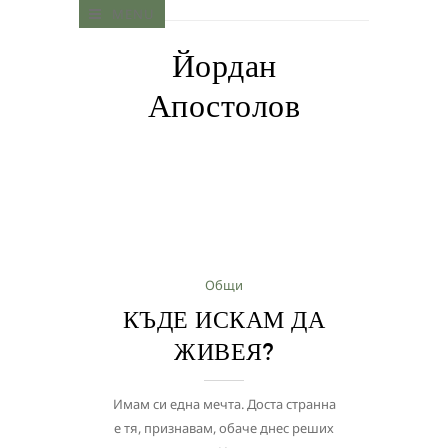
MENU
Йордан
Апостолов
Общи
КЪДЕ ИСКАМ ДА
ЖИВЕЯ?
Имам си една мечта. Доста странна
е тя, признавам, обаче днес реших