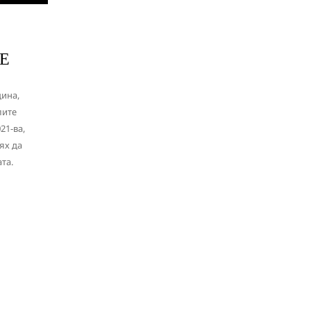
Е
дина,
лите
21-ва,
ях да
та.