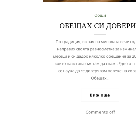
Общи
ОБЕЩАХ СИ ДОВЕРИ
По традиция, в края на миналата вече го
направих своята равносметка за измина
месеци и си дадох няколко обещания за 20
които наистина смятам да спазя. Едно от т
се науча да се доверявам повече на хора
Обещах...
Виж още
Comments off