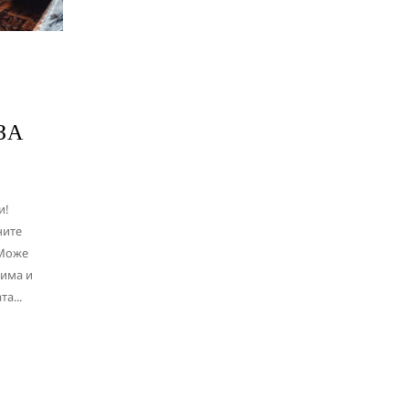
ЗА
и!
ните
 Може
 има и
а...