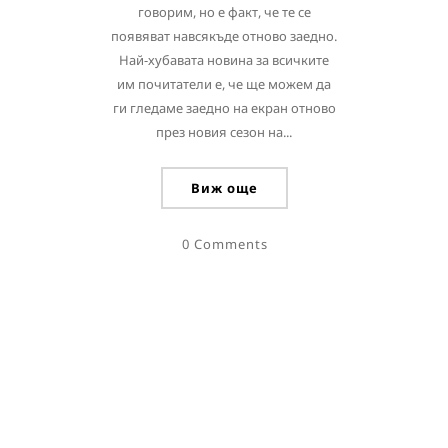
говорим, но е факт, че те се
появяват навсякъде отново заедно.
Най-хубавата новина за всичките
им почитатели е, че ще можем да
ги гледаме заедно на екран отново
през новия сезон на...
Виж още
0 Comments