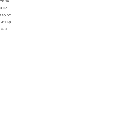
ти за
и на
ято от
гистър
имат