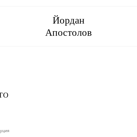
Йордан
Апостолов
ТО
туция