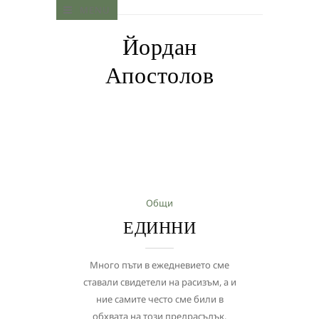
MENU
Йордан
Апостолов
Общи
ЕДИННИ
Много пъти в ежедневието сме
ставали свидетели на расизъм, а и
ние самите често сме били в
обхвата на този предрасъдък.