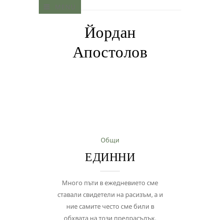
MENU
Йордан
Апостолов
Общи
ЕДИННИ
Много пъти в ежедневието сме
ставали свидетели на расизъм, а и
ние самите често сме били в
обхвата на този предрасъдък.