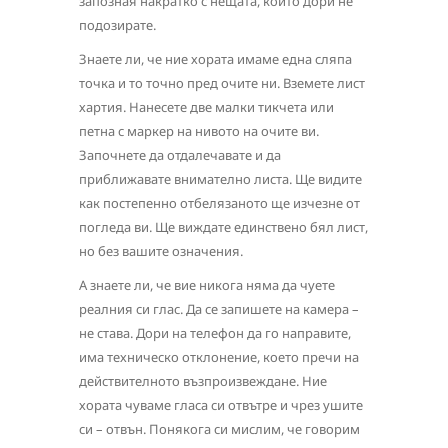
запозная накратко с нещата, които дори не
подозирате.
Знаете ли, че ние хората имаме една сляпа
точка и то точно пред очите ни. Вземете лист
хартия. Нанесете две малки тикчета или
петна с маркер на нивото на очите ви.
Започнете да отдалечавате и да
приближавате внимателно листа. Ще видите
как постепенно отбелязаното ще изчезне от
погледа ви. Ще виждате единствено бял лист,
но без вашите означения.
А знаете ли, че вие никога няма да чуете
реалния си глас. Да се запишете на камера –
не става. Дори на телефон да го направите,
има техническо отклонение, което пречи на
действителното възпроизвеждане. Ние
хората чуваме гласа си отвътре и чрез ушите
си – отвън. Понякога си мислим, че говорим