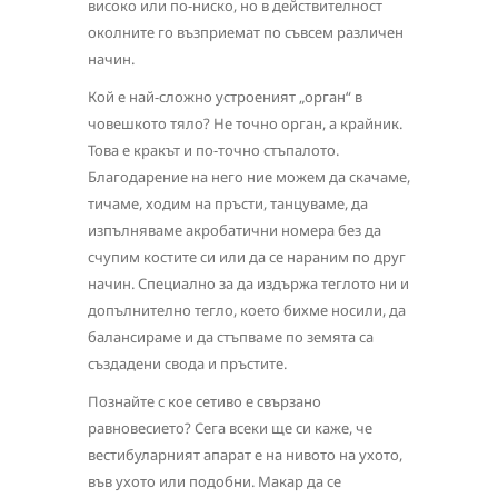
високо или по-ниско, но в действителност
околните го възприемат по съвсем различен
начин.
Кой е най-сложно устроеният „орган“ в
човешкото тяло? Не точно орган, а крайник.
Това е кракът и по-точно стъпалото.
Благодарение на него ние можем да скачаме,
тичаме, ходим на пръсти, танцуваме, да
изпълняваме акробатични номера без да
счупим костите си или да се нараним по друг
начин. Специално за да издържа теглото ни и
допълнително тегло, което бихме носили, да
балансираме и да стъпваме по земята са
създадени свода и пръстите.
Познайте с кое сетиво е свързано
равновесието? Сега всеки ще си каже, че
вестибуларният апарат е на нивото на ухото,
във ухото или подобни. Макар да се