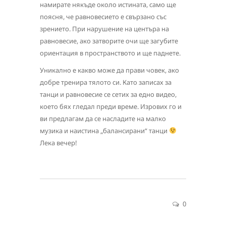
намирате някъде около истината, само ще
поясня, че равновесието е свързано със
зрението. При нарушение на центъра на
равновесие, ако затворите очи ще загубите
ориентация в пространството и ще паднете.
Уникално е какво може да прави човек, ако
добре тренира тялото си. Като записах за
танци и равновесие се сетих за едно видео,
което бях гледал преди време. Изрових го и
ви предлагам да се насладите на малко
музика и наистина „балансирани“ танци
Лека вечер!
0