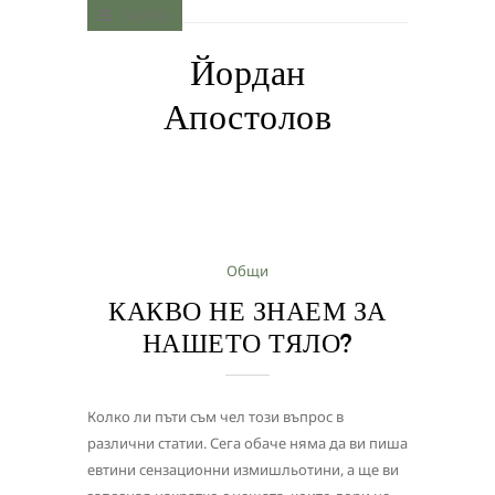
MENU
Йордан
Апостолов
Общи
КАКВО НЕ ЗНАЕМ ЗА
НАШЕТО ТЯЛО?
Колко ли пъти съм чел този въпрос в
различни статии. Сега обаче няма да ви пиша
евтини сензационни измишльотини, а ще ви