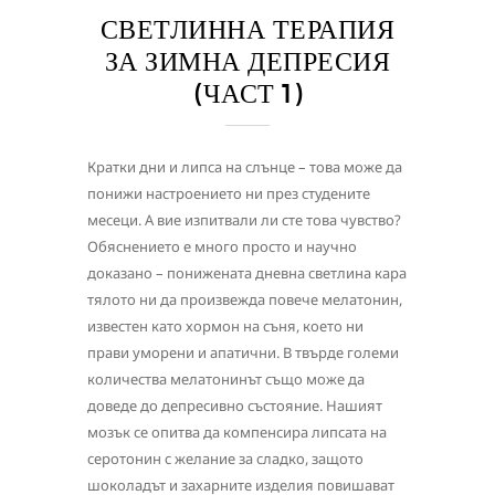
СВЕТЛИННА ТЕРАПИЯ
ЗА ЗИМНА ДЕПРЕСИЯ
(ЧАСТ 1)
Кратки дни и липса на слънце – това може да
понижи настроението ни през студените
месеци. А вие изпитвали ли сте това чувство?
Обяснението е много просто и научно
доказано – понижената дневна светлина кара
тялото ни да произвежда повече мелатонин,
известен като хормон на съня, което ни
прави уморени и апатични. В твърде големи
количества мелатонинът също може да
доведе до депресивно състояние. Нашият
мозък се опитва да компенсира липсата на
серотонин с желание за сладко, защото
шоколадът и захарните изделия повишават