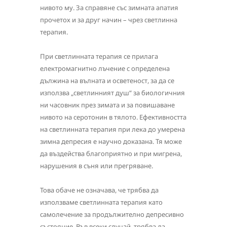
нивото му. За справяне със зимната апатия
прочетох и за друг начин – чрез светлинна
терапия.
При светлинната терапия се прилага
електромагнитно лъчение с определена
дължина на вълната и осветеност, за да се
използва „светлинният душ“ за биологичния
ни часовник през зимата и за повишаване
нивото на серотонин в тялото. Ефективността
на светлинната терапия при лека до умерена
зимна депресия е научно доказана. Тя може
да въздейства благоприятно и при мигрена,
нарушения в съня или прегряване.
Това обаче не означава, че трябва да
използваме светлинната терапия като
самолечение за продължително депресивно
състояние. Във всеки случай, трябва да