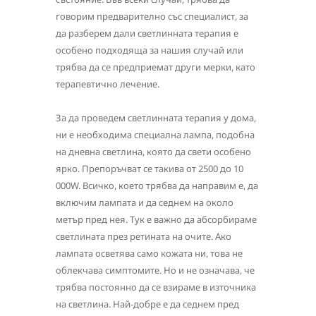
говорим предварително със специалист, за
да разберем дали светлинната терапия е
особено подходяща за нашия случай или
трябва да се предприемат други мерки, като
терапевтично лечение.
За да проведем светлинната терапия у дома,
ни е необходима специална лампа, подобна
на дневна светлина, която да свети особено
ярко. Препоръчват се такива от 2500 до 10
000W. Всичко, което трябва да направим е, да
включим лампата и да седнем на около
метър пред нея. Тук е важно да абсорбираме
светлината през ретината на очите. Ако
лампата осветява само кожата ни, това не
облекчава симптомите. Но и не означава, че
трябва постоянно да се взираме в източника
на светлина. Най-добре е да седнем пред