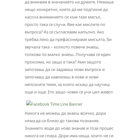
да вниквам в значението на думите. Нямаше
нещо конкретно, което да ме подтикне да
насоча вниманието си към тази мисъл,
просто така се случи. Вие как мислите по
въпроса? Аз се съгласявам напълно. Ако
трябва леко да префасонираме мисълта, би
звучала така – колкото повече знаеш,
толкова по-малко знаеш. Получава се един
проксима, но защо е така? Ами защото
започваш да си задаваш нови въпроси и
започваш да навлизаш в нови и нови
непознати теми, за които искаш да научиш
още и още. Ето защо човек се учи цял живот.
Никога не можеш да знаеш всичко, дори
няма да си близо до такова познание.
Знанието води до ново знание и този процес
никога не спира. Дори има неща, които не си