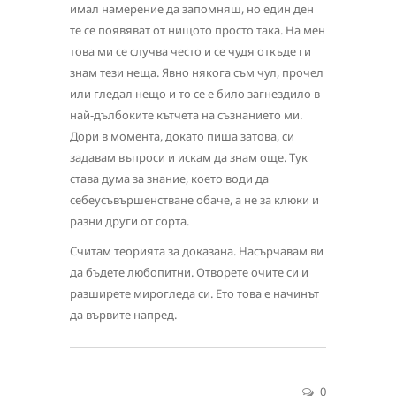
имал намерение да запомняш, но един ден
те се появяват от нищото просто така. На мен
това ми се случва често и се чудя откъде ги
знам тези неща. Явно някога съм чул, прочел
или гледал нещо и то се е било загнездило в
най-дълбоките кътчета на съзнанието ми.
Дори в момента, докато пиша затова, си
задавам въпроси и искам да знам още. Тук
става дума за знание, което води да
себеусъвършенстване обаче, а не за клюки и
разни други от сорта.
Считам теорията за доказана. Насърчавам ви
да бъдете любопитни. Отворете очите си и
разширете мирогледа си. Ето това е начинът
да вървите напред.
0