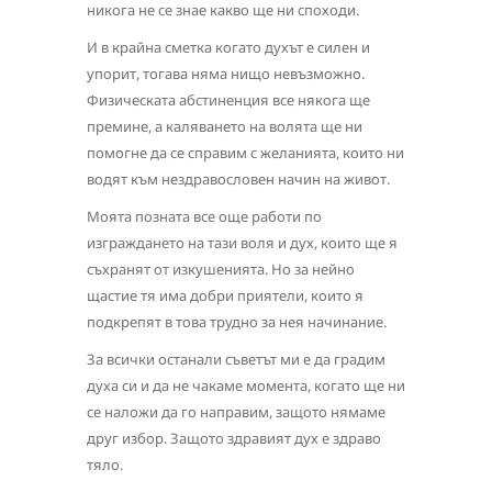
никога не се знае какво ще ни споходи.
И в крайна сметка когато духът е силен и
упорит, тогава няма нищо невъзможно.
Физическата абстиненция все някога ще
премине, а каляването на волята ще ни
помогне да се справим с желанията, които ни
водят към нездравословен начин на живот.
Моята позната все още работи по
изграждането на тази воля и дух, които ще я
съхранят от изкушенията. Но за нейно
щастие тя има добри приятели, които я
подкрепят в това трудно за нея начинание.
За всички останали съветът ми е да градим
духа си и да не чакаме момента, когато ще ни
се наложи да го направим, защото нямаме
друг избор. Защото здравият дух е здраво
тяло.