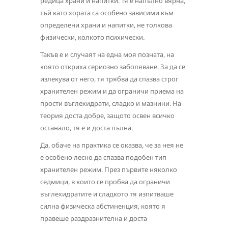
редица храни и напитки. Тя е напълно вярна,
тъй като хората са особено зависими към
определени храни и напитки, не толкова
физически, колкото психически.
Такъв е и случаят на една моя позната, на
която откриха сериозно заболяване. За да се
излекува от него, тя трябва да спазва строг
хранителен режим и да ограничи приема на
прости въглехидрати, сладко и мазнини. На
теория доста добре, защото освен всичко
останало, тя е и доста пълна.
Да, обаче на практика се оказва, че за нея не
е особено лесно да спазва подобен тип
хранителен режим. През първите няколко
седмици, в които се пробва да ограничи
въглехидратите и сладкото тя изпитваше
силна физическа абстиненция, която я
правеше раздразнителна и доста