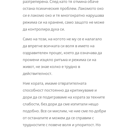
разтреперена. След като тя отмина обаче
остана психическия проблем. Лакомото око
си е лакомо око и тя многократно нарушава
режима си на хранене, само защото не може
да контролира духа си.
Само на този, на когото не му се е налагало
да впрегне всичката си воля в името на
оздравителен процес, което да означава да
промени изцяло ритъма и режима си на
живот, не знае колко е трудно в
действителност.
Ние хората, имаме отвратителната
способност постоянно да критикуваме и
дори да се подиграваме на хората за техните
слабости, без дори да сме изпитали нещо
подобно. Все си мислим, че ние сме по-добри
от останалите и можем да се справим с
трудностите с повече воля и упоритост. Но