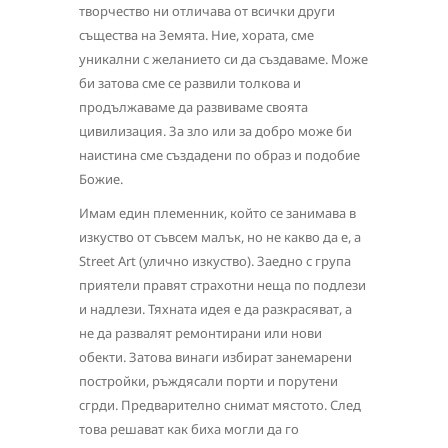
творчество ни отличава от всички други
същества на Земята. Ние, хората, сме
уникални с желанието си да създаваме. Може
би затова сме се развили толкова и
продължаваме да развиваме своята
цивилизация. За зло или за добро може би
наистина сме създадени по образ и подобие
Божие.
Имам един племенник, който се занимава в
изкуство от съвсем малък, но не какво да е, а
Street Аrt (улично изкуство). Заедно с група
приятели правят страхотни неща по подлези
и надлези. Тяхната идея е да разкрасяват, а
не да развалят ремонтирани или нови
обекти. Затова винаги избират занемарени
постройки, ръждясали порти и порутени
сгрди. Предварително снимат мястото. След
това решават как биха могли да го