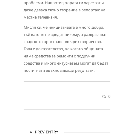
проблеми. Напротив, хората ги харесват и
даже даваха тяхно творение в репортаж на
местна телевизия.
Мисля си, че инициативата е много добра,
тъй като те не вредят никому, а разкрасяват
градското пространство чрез творчество.
Това е доказателство, че когато общината
няма средства за ремонти с подръчни
средства и много ентусиазъм могат да бъдат
постигнати вдъхновяващи резултати.
0
PREV ENTRY