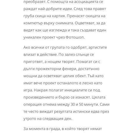
преобразят. С помощта на асоциацията се
раждат най-добрите идеи. След това правят
груба скица на хартия. Пренасят скицата на
компютър върху снимката. Оцветяват, за да
видят как ще изглежда и така създават един
уникален проект чрез Фотошоп.
Ако всички от групата го одобрят, артистите
влизат в действие. По залез слънце се
приготвят, а нощем творят. Помагат си с
дълги прожекторни фенери, достатъчно
мощни да осветяват целия обект. Тъй като
имат вече проект останалото е лесно като
игра. Накрая полагат инициалите си под
произведението и бързо се изнасят. Цялата
операция отнема между 30 и 50 минути. Сами
те често виждат резултата истински едва през
утрото на следващия ден.
За момента в града, в който творят нямат