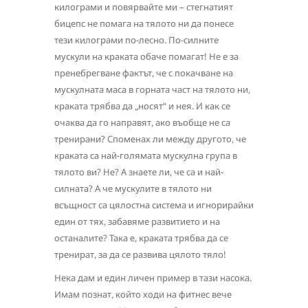
килограми и повярвайте ми – стегнатият
бицепс не помага на тялото ни да понесе
тези килограми по-лесно. По-силните
мускули на краката обаче помагат! Не е за
пренебрегване фактът, че с покачване на
мускулната маса в горната част на тялото ни,
краката трябва да „носят“ и нея. И как се
очаква да го направят, ако въобще не са
тренирани? Споменах ли между другото, че
краката са най-голямата мускулна група в
тялото ви? Не? А знаете ли, че са и най-
силната? А че мускулите в тялото ни
всъщност са цялостна система и игнорирайки
един от тях, забавяме развитието и на
останалите? Така е, краката трябва да се
тренират, за да се развива цялото тяло!
Нека дам и един личен пример в тази насока.
Имам познат, който ходи на фитнес вече