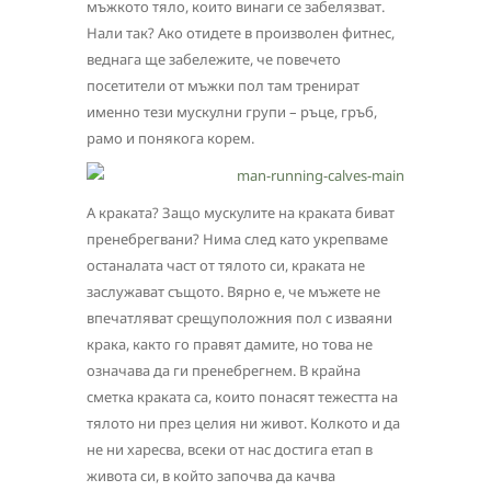
мъжкото тяло, които винаги се забелязват.
Нали так? Ако отидете в произволен фитнес,
веднага ще забележите, че повечето
посетители от мъжки пол там тренират
именно тези мускулни групи – ръце, гръб,
рамо и понякога корем.
А краката? Защо мускулите на краката биват
пренебрегвани? Нима след като укрепваме
останалата част от тялото си, краката не
заслужават същото. Вярно е, че мъжете не
впечатляват срещуположния пол с изваяни
крака, както го правят дамите, но това не
означава да ги пренебрегнем. В крайна
сметка краката са, които понасят тежестта на
тялото ни през целия ни живот. Колкото и да
не ни харесва, всеки от нас достига етап в
живота си, в който започва да качва