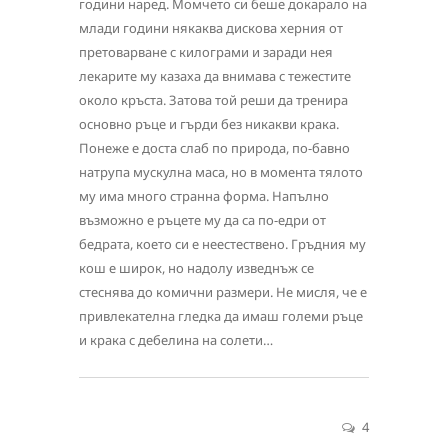
години наред. Момчето си беше докарало на
млади години някаква дискова херния от
претоварване с килограми и заради нея
лекарите му казаха да внимава с тежестите
около кръста. Затова той реши да тренира
основно ръце и гърди без никакви крака.
Понеже е доста слаб по природа, по-бавно
натрупа мускулна маса, но в момента тялото
му има много странна форма. Напълно
възможно е ръцете му да са по-едри от
бедрата, което си е неестествено. Гръдния му
кош е широк, но надолу изведнъж се
стеснява до комични размери. Не мисля, че е
привлекателна гледка да имаш големи ръце
и крака с дебелина на солети…
4