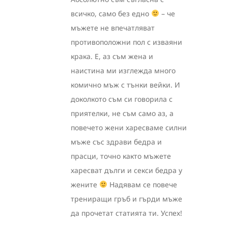
всичко, само без едно
– че
мъжете не впечатляват
противоположни пол с изваяни
крака. Е, аз съм жена и
наистина ми изглежда много
комично мъж с тънки вейки. И
доколкото съм си говорила с
приятелки, не съм само аз, а
повечето жени харесваме силни
мъже със здрави бедра и
прасци, точно както мъжете
харесват дълги и секси бедра у
жените
Надявам се повече
трениращи гръб и гърди мъже
да прочетат статията ти. Успех!