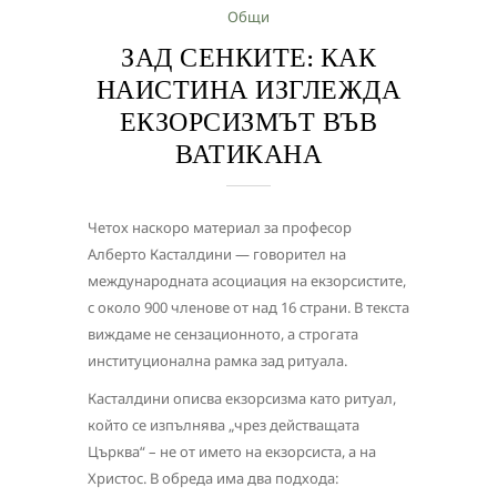
Общи
ЗАД СЕНКИТЕ: КАК
НАИСТИНА ИЗГЛЕЖДА
ЕКЗОРСИЗМЪТ ВЪВ
ВАТИКАНА
Четох наскоро материал за професор
Алберто Касталдини — говорител на
международната асоциация на екзорсистите,
с около 900 членове от над 16 страни. В текста
виждаме не сензационното, а строгата
институционална рамка зад ритуала.
Касталдини описва екзорсизма като ритуал,
който се изпълнява „чрез действащата
Църква“ – не от името на екзорсиста, а на
Христос. В обреда има два подхода: