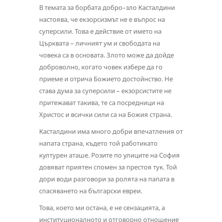
В темата за борбата добро–зло Касталдини
настоява, че екзорсизмът не е въпрос на
суперсили. Това е действие от името на
Църквата – личният ум и свободата на
човека са в основата. Злото може да дойде
доброволно, когато човек избере да го
приеме и отрича Божието достойнство. Не
става дума за суперсили – екзорсистите не
притежават такива, те са посредници на
Христос и всички сили са на Божия страна.
Касталдини има много добри впечатления от
напата страна, където той работикато
културен аташе. Розите по улиците на София
довяват приятен спомен за престоя тук. Той
дори води разговори за ролята на папата в
спасяването на български евреи.
Това, което ми остана, е не сензацията, а
институционалното и отговорно отношение