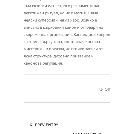
към екзорсизма – строго регламентиран,
легитимен ритуал, но не и магия. Няма
неясни суперсили, няма хаос. Всичко е
вписано в църковния канон и отговаря на
съвременна организация. Касталдини хвърля
светлина върху това, което иначе остава
мистерия – и показва, че всичко зависи от
ясна структура, духовно призвание и
канонова регулация.
Off
PREV ENTRY