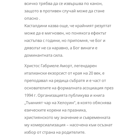
всичко трябва да се извършва по канон,
защото в противен случай може да стане
опасно .
Касталдини казва още, че крайният резултат
може да е мигновен, но понякога ефектът
настъпва с години, но припомня, че Бог и
дяволът не са наравно, а Бог винаги е
доминантната сила.
Христос Габриеле Аморт, легендарен
италиански екзорсист от края на 20 век, е
преподавал на редица събратя и е част от
основателите на формалната асоциация през
1994 г. Организацията публикува и книга
„Тъмният чар на Хелоуин“, в която обяснява
езическите корени на празника,
християнското му значение и съвременната
му комерсиализация – насочена към осъзнат
избор от страна на родителите.