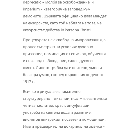
deprecatio – молба за освобождение, и
imperium – категорична заповед към
демоните . Църквата официално дава мандат
на екзорсиста, като той набляга на това, че
екзорсистът действа In Persona Christi.
Процедурата не е свободна импровизация, а
процес със стриктни условия: духовно
призвание, номинация от епископ, обучения
и стаж под наблюдение, силен духовен
живот. Лицето трябва да е почтено, умно и
благоразумно, според църковния кодекс от
1917 г.
Всичко в ритуала е внимателно
структуриранo – литании, псалми, евангелски
четива, молитви, кръст, инсуфлации,
употреба на светена вода и разпятие,
виолетов епитрахил, посветени помощници .
Има и предварителна доктринална оценка –