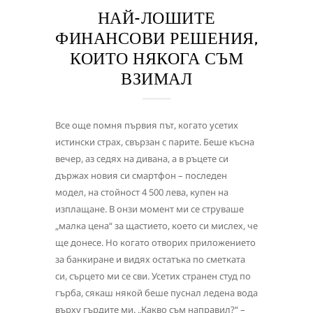
НАЙ-ЛОШИТЕ
ФИНАНСОВИ РЕШЕНИЯ,
КОИТО НЯКОГА СЪМ
ВЗИМАЛ
Все още помня първия път, когато усетих
истински страх, свързан с парите. Беше късна
вечер, аз седях на дивана, а в ръцете си
държах новия си смартфон – последен
модел, на стойност 4 500 лева, купен на
изплащане. В онзи момент ми се струваше
„малка цена“ за щастието, което си мислех, че
ще донесе. Но когато отворих приложението
за банкиране и видях остатъка по сметката
си, сърцето ми се сви. Усетих странен студ по
гърба, сякаш някой беше пуснал ледена вода
върху гърдите ми. „Какво съм направил?“ –