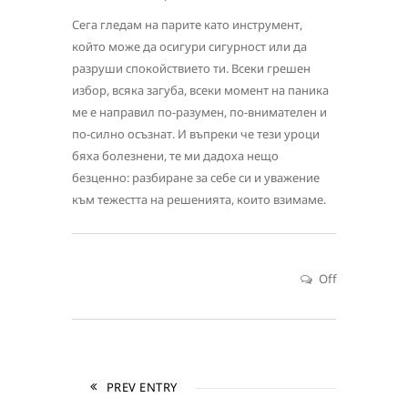
Сега гледам на парите като инструмент,
който може да осигури сигурност или да
разруши спокойствието ти. Всеки грешен
избор, всяка загуба, всеки момент на паника
ме е направил по-разумен, по-внимателен и
по-силно осъзнат. И въпреки че тези уроци
бяха болезнени, те ми дадоха нещо
безценно: разбиране за себе си и уважение
към тежестта на решенията, които взимаме.
Off
PREV ENTRY