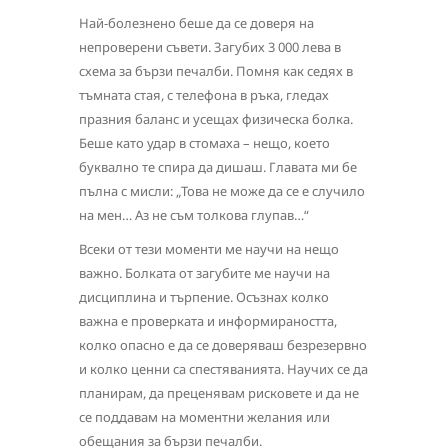
Най-болезнено беше да се доверя на
непроверени съвети. Загубих 3 000 лева в
схема за бързи печалби. Помня как седях в
тъмната стая, с телефона в ръка, гледах
празния баланс и усещах физическа болка.
Беше като удар в стомаха – нещо, което
буквално те спира да дишаш. Главата ми бе
пълна с мисли: „Това не може да се е случило
на мен… Аз не съм толкова глупав…“
Всеки от тези моменти ме научи на нещо
важно. Болката от загубите ме научи на
дисциплина и търпение. Осъзнах колко
важна е проверката и информираността,
колко опасно е да се доверяваш безрезервно
и колко ценни са спестяванията. Научих се да
планирам, да преценявам рисковете и да не
се поддавам на моментни желания или
обещания за бързи печалби.