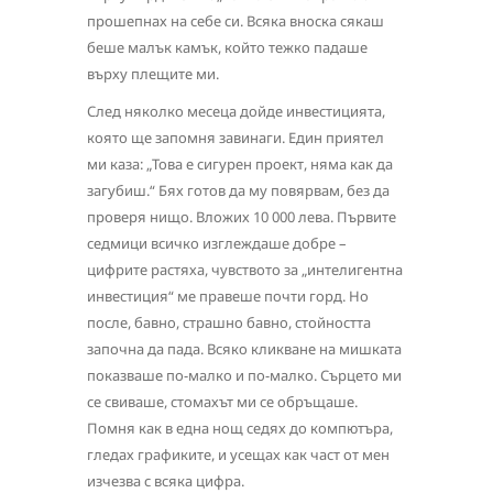
прошепнах на себе си. Всяка вноска сякаш
беше малък камък, който тежко падаше
върху плещите ми.
След няколко месеца дойде инвестицията,
която ще запомня завинаги. Един приятел
ми каза: „Това е сигурен проект, няма как да
загубиш.“ Бях готов да му повярвам, без да
проверя нищо. Вложих 10 000 лева. Първите
седмици всичко изглеждаше добре –
цифрите растяха, чувството за „интелигентна
инвестиция“ ме правеше почти горд. Но
после, бавно, страшно бавно, стойността
започна да пада. Всяко кликване на мишката
показваше по-малко и по-малко. Сърцето ми
се свиваше, стомахът ми се обръщаше.
Помня как в една нощ седях до компютъра,
гледах графиките, и усещах как част от мен
изчезва с всяка цифра.