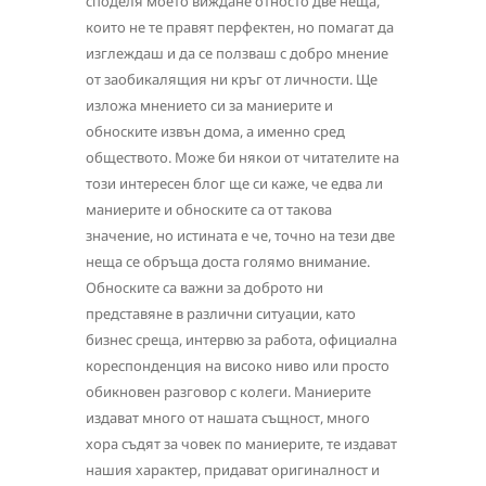
споделя моето виждане относто две неща,
които не те правят перфектен, но помагат да
изглеждаш и да се ползваш с добро мнение
от заобикалящия ни кръг от личности. Ще
изложа мнението си за маниерите и
обноските извън дома, а именно сред
обществото. Може би някои от читателите на
този интересен блог ще си каже, че едва ли
маниерите и обноските са от такова
значение, но истината е че, точно на тези две
неща се обръща доста голямo внимание.
Обноските са важни за доброто ни
представяне в различни ситуации, като
бизнес среща, интервю за работа, официална
кореспонденция на високо ниво или просто
обикновен разговор с колеги. Маниерите
издават много от нашата същност, много
хора съдят за човек по маниерите, те издават
нашия характер, придават оригиналност и