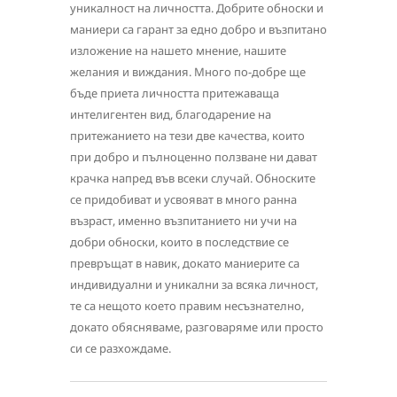
уникалност на личността. Добрите обноски и
маниери са гарант за едно добро и възпитано
изложение на нашето мнение, нашите
желания и виждания. Много по-добре ще
бъде приета личността притежаваща
интелигентен вид, благодарение на
притежанието на тези две качества, които
при добро и пълноценно ползване ни дават
крачка напред във всеки случай. Обноските
се придобиват и усвояват в много ранна
възраст, именно възпитанието ни учи на
добри обноски, които в последствие се
превръщат в навик, докато маниерите са
индивидуални и уникални за всяка личност,
те са нещото което правим несъзнателно,
докато обясняваме, разговаряме или просто
си се разхождаме.