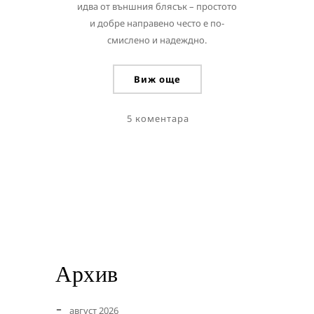
идва от външния блясък – простото
и добре направено често е по-
смислено и надеждно.
Виж още
5 коментара
Архив
август 2026